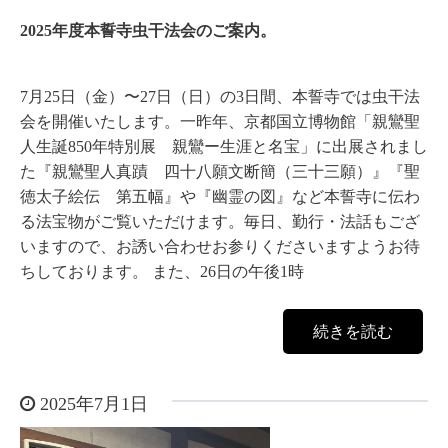
2025年度本誓寺虫干法会のご案内。
7月25日（金）〜27日（日）の3日間、本誓寺では虫干法
会を開催いたします。一昨年、京都国立博物館「親鸞聖
人生誕850年特別展 親鸞ー生涯と名宝」に出展されまし
た『親鸞聖人真蹟 四十八願文断簡（三十三願）』『聖
徳太子絵伝 第五幅』や『幽霊の図』など本誓寺に伝わ
る法宝物がご覧いただけます。毎日、勤行・法話もござ
いますので、お誘い合わせお参りくださいますようお待
ちしております。 また、26日の午後1時
続きを読む
2025年7月1日