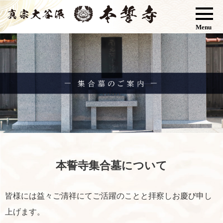
Menu
本誓寺集合墓について
皆様には益々ご清祥にてご活躍のことと拝察しお慶び申し
上げます。