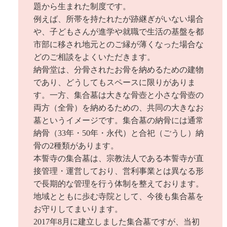
題から生まれた制度です。
例えば、所帯を持たれたが跡継ぎがいない場合
や、子どもさんが進学や就職で生活の基盤を都
市部に移され地元とのご縁が薄くなった場合な
どのご相談をよくいただきます。
納骨堂は、分骨されたお骨を納めるための建物
であり、どうしてもスペースに限りがありま
す。一方、集合墓は大きな骨壺と小さな骨壺の
両方（全骨）を納めるための、共同の大きなお
墓というイメージです。集合墓の納骨には通常
納骨（33年・50年・永代）と合祀（ごうし）納
骨の2種類があります。
本誓寺の集合墓は、宗教法人である本誓寺が直
接管理・運営しており、営利事業とは異なる形
で長期的な管理を行う体制を整えております。
地域とともに歩む寺院として、今後も集合墓を
お守りしてまいります。
2017年8月に建立しました集合墓ですが、当初