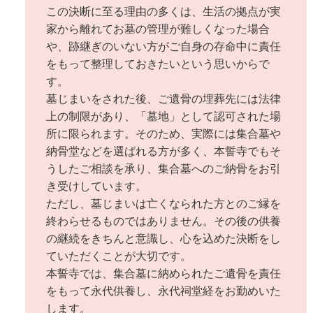
この決断に至る理由の多くは、生活の拠点が実
家から離れてお墓の管理が難しくなった場合
や、跡継ぎのいない方がご自身の存命中に責任
をもって整理しておきたいという思いからで
す。
墓じまいをされた後、ご遺骨の埋葬先には法律
上の制限があり、「墓地」として認可された場
所に限られます。そのため、実際には集合墓や
納骨堂などを選ばれる方が多く、本誓寺でもそ
うしたご相談を承り、集合墓へのご納骨をお引
き受けしています。
ただし、墓じまいは亡くなられた方とのご縁を
終わらせるものではありません。その後の供養
の継続をきちんと意識し、心を込めた決断をし
ていただくことが大切です。
本誓寺では、集合墓に納められたご遺骨を責任
をもって永代供養し、永代祠堂経をお勤めいた
します。