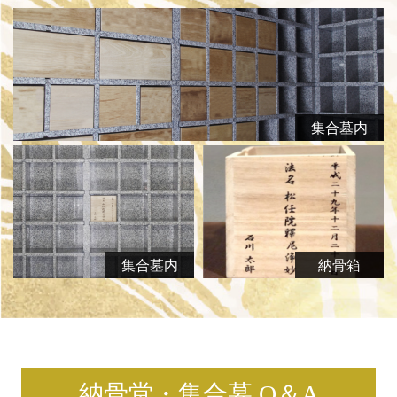
集合墓内
集合墓内
納骨箱
納骨堂・集合墓 Q＆A