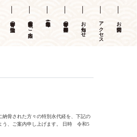
本誓寺の法宝物
集合墓のご案内
本誓寺の年間行事
お知らせ
アクセス
お問合せ
に納骨された方々の特別永代経を、下記の
う、ご案内申し上げます。 日時 令和5