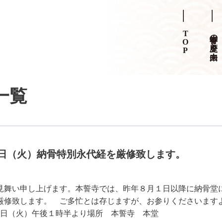
TOP
本誓寺の歴史と由来
稿一覧
15日（火）納骨特別永代経を厳修致します。
見舞い申し上げます。本誓寺では、昨年８月１日以降に納骨堂
厳修致します。 ご多忙とは存じますが、お参りくださいますよ
15日（火）午後１時半より場所 本誓寺 本堂