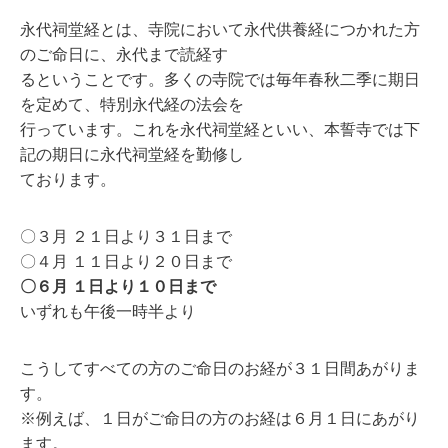
永代祠堂経とは、寺院において永代供養経につかれた⽅
のご命⽇に、永代まで読経す
るということです。多くの寺院では毎年春秋⼆季に期⽇
を定めて、特別永代経の法会を
⾏っています。これを永代祠堂経といい、本誓寺では下
記の期⽇に永代祠堂経を勤修し
ております。
〇３⽉ ２１⽇より３１⽇まで
〇４⽉ １１⽇より２０⽇まで
〇６⽉ １⽇より１０⽇まで
いずれも午後⼀時半より
こうしてすべての⽅のご命⽇のお経が３１⽇間あがりま
す。
※例えば、１⽇がご命⽇の⽅のお経は６⽉１⽇にあがり
ます。