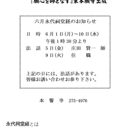
永代祠堂経
とは