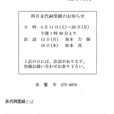
永代祠堂経
とは