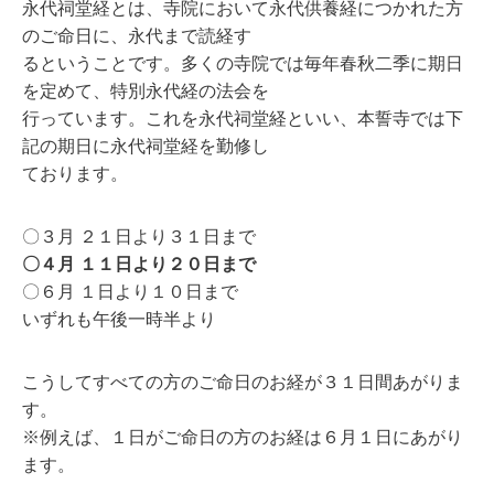
永代祠堂経とは、寺院において永代供養経につかれた⽅
のご命⽇に、永代まで読経す
るということです。多くの寺院では毎年春秋⼆季に期⽇
を定めて、特別永代経の法会を
⾏っています。これを永代祠堂経といい、本誓寺では下
記の期⽇に永代祠堂経を勤修し
ております。
〇３⽉ ２１⽇より３１⽇まで
〇４⽉ １１⽇より２０⽇まで
〇６⽉ １⽇より１０⽇まで
いずれも午後⼀時半より
こうしてすべての⽅のご命⽇のお経が３１⽇間あがりま
す。
※例えば、１⽇がご命⽇の⽅のお経は６⽉１⽇にあがり
ます。